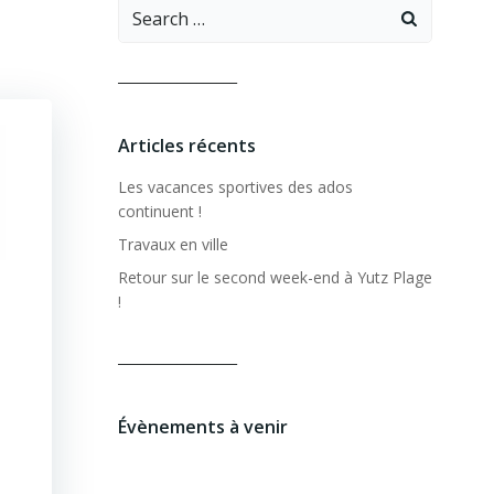
Search
for:
__________________
Articles récents
Les vacances sportives des ados
continuent !
Travaux en ville
Retour sur le second week-end à Yutz Plage
!
__________________
Évènements à venir