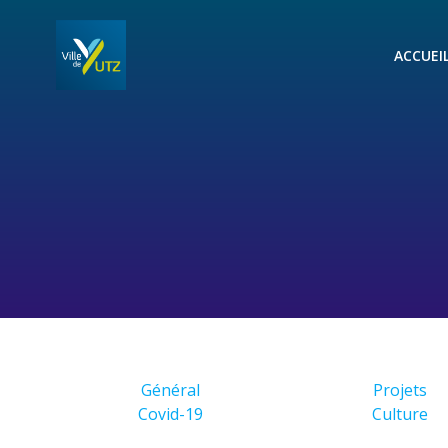
Aller
au
ACCUEI
contenu
Général
Projets
Covid-19
Culture