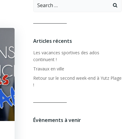
Search
for:
__________________
Articles récents
Les vacances sportives des ados
continuent !
Travaux en ville
Retour sur le second week-end à Yutz Plage
!
__________________
Évènements à venir