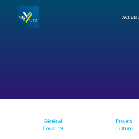
Aller
au
ACCUEI
contenu
Général
Projets
Covid-19
Culture