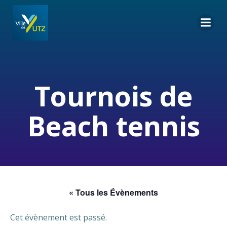
Aller
au
contenu
Tournois de
Beach tennis
« Tous les Évènements
Cet évènement est passé.