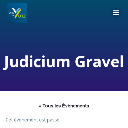
Aller
au
contenu
Judicium Gravel
« Tous les Évènements
Cet évènement est passé.