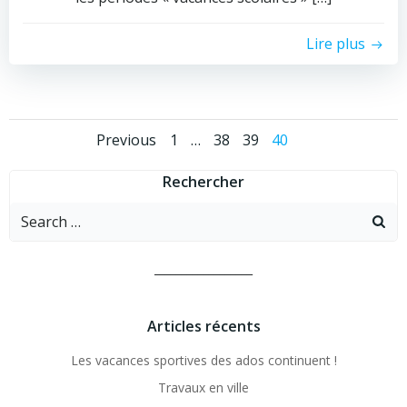
Lire plus
Posts
Posts
Page
Page
Page
Page
Previous
1
…
38
39
40
navigation
navigation
Rechercher
Search
for:
__________________
Articles récents
Les vacances sportives des ados continuent !
Travaux en ville