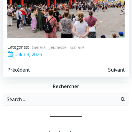
Categories:
Général
Jeunesse
Scolaire
juillet 3, 2026
Post
Post
Précédent
Suivant
navigation
navigation
Rechercher
Search
for:
__________________