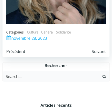
Categories:
Culture
Général
Solidarité
novembre 28, 2023
Post
Post
Précédent
Suivant
navigation
navigation
Rechercher
Search
for:
__________________
Articles récents