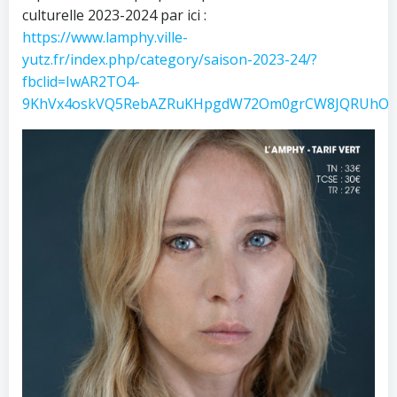
culturelle 2023-2024 par ici :
https://www.lamphy.ville-
yutz.fr/index.php/category/saison-2023-24/?
fbclid=IwAR2TO4-
9KhVx4oskVQ5RebAZRuKHpgdW72Om0grCW8JQRUhOM