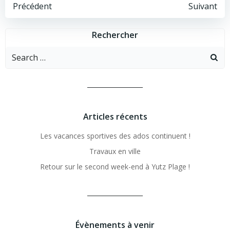
Post
Post
Précédent
Suivant
navigation
navigation
Rechercher
Search
for:
__________________
Articles récents
Les vacances sportives des ados continuent !
Travaux en ville
Retour sur le second week-end à Yutz Plage !
__________________
Évènements à venir